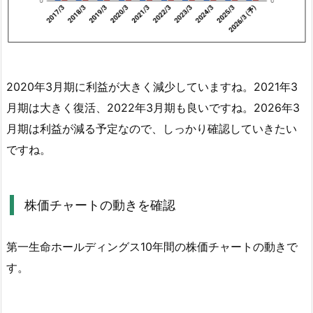
命
ホ
ー
ル
デ
2020年3月期に利益が大きく減少していますね。2021年3
ィ
月期は大きく復活、2022年3月期も良いですね。2026年3
ン
月期は利益が減る予定なので、しっかり確認していきたい
グ
ですね。
ス
の
配
株価チャートの動きを確認
当
方
第一生命ホールディングス10年間の株価チャートの動きで
針
す。
に
つ
い