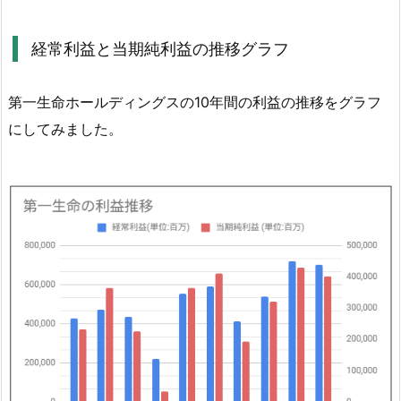
0
年
経常利益と当期純利益の推移グラフ
間
の
第一生命ホールディングスの10年間の利益の推移をグラフ
配
にしてみました。
当
金
推
移
を
確
認
4.
2.
第
一
生