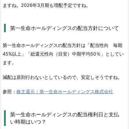
ー
ますね。2026年3月期も増配予定ですね。
ル
デ
ィ
第一生命ホールディングスの配当方針について
ン
グ
第一生命ホールディングスの配当方針は「配当性向 毎期
ス
45%以上」「総還元性向（目安）中期平均50％」としてい
の
配
ます。
当
金
減配は原則行わないとしているので、安定しそうですね。
に
つ
参照：
株主還元｜第一生命ホールディングス株式会社
い
て
確
第一生命ホールディングスの配当権利日と支払
認
い時期はいつ？