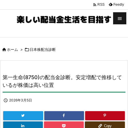

Feedly
RSS


メニュ


ホーム
>

日本株配当診断
サイド

前へ

第一生命(8750)の配当金診断。安定増配で推移して
次へ
いるが株価は高い位置

検索

2026年3月5日
Copy