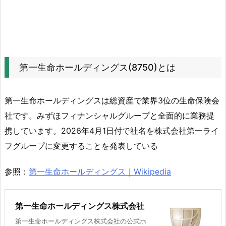
配
当
性
向
を
第一生命ホールディングス(8750)とは
確
認
2.
第一生命ホールディングスは総資産で業界3位の生命保険会
3.
社です。みずほフィナンシャルグループと全面的に業務提
第
携しています。2026年4月1日付で社名を株式会社第一ライ
一
フグループに変更することを発表している
生
命
参照：
第一生命ホールディングス｜Wikipedia
ホ
ー
ル
第一生命ホールディングス株式会社
デ
第一生命ホールディングス株式会社の公式ホ