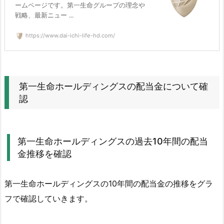
ィ
ームページです。第一生命グループの理念や
戦略、最新ニュー ...
ン
グ
https://www.dai-ichi-life-hd.com/
ス
の
財
務
第一生命ホールディングスの配当金について確
状
認
況
3.
第
第一生命ホールディングスの過去10年間の配当
一
金推移を確認
生
命
第一生命ホールディングスの10年間の配当金の推移をグラ
ホ
フで確認していきます。
ー
ル