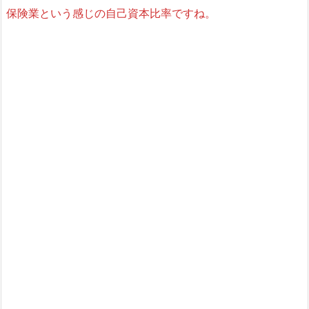
生
保険業という感じの自己資本比率ですね。
命
ホ
ー
ル
デ
ィ
ン
グ
ス
の
配
当
利
回
り
と