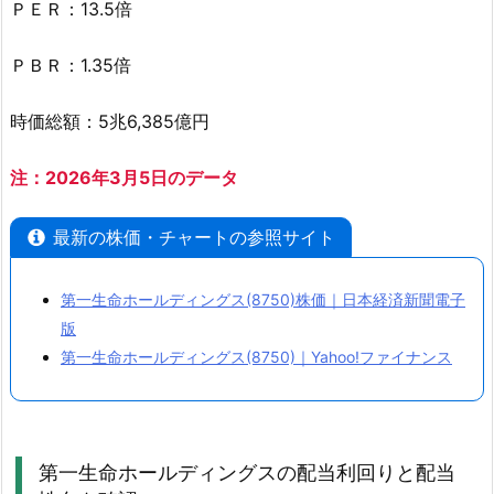
ＰＥＲ：13.5倍
財
務
ＰＢＲ：1.35倍
の
情
時価総額：5兆6,385億円
報
を
注：2026年3月5日のデータ
確
認
最新の株価・チャートの参照サイト
2.
1.
第一生命ホールディングス(8750)株価｜日本経済新聞電子
第
版
一
第一生命ホールディングス(8750)｜Yahoo!ファイナンス
生
命
ホ
ー
第一生命ホールディングスの配当利回りと配当
ル