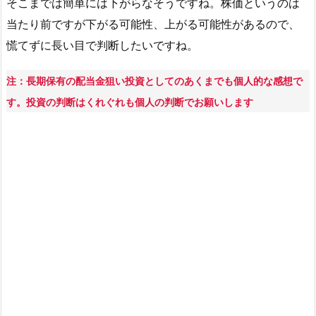
そこまでは簡単には下がらなそうですね。株価というのは
当
当たり前ですが下がる可能性、上がる可能性があるので、
権
慌てずに長い目で判断したいですね。
利
日
と
注：長期保有の配当金狙い投資としてのあくまでも個人的な感想で
支
す。投資の判断はくれぐれも個人の判断でお願いします
払
い
時
期
は
い
つ？
5.
第
一
生