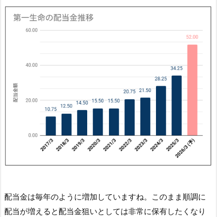
デ
ィ
ン
グ
ス
(8
7
5
0)
と
は
4.
第
一
生
命
配当金は毎年のように増加していますね。このまま順調に
ホ
配当が増えると配当金狙いとしては非常に保有したくなり