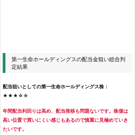
ル
デ
ィ
ン
グ
ス
の
配
第一生命ホールディングスの配当金狙い総合判
当
定結果
金
狙
配当狙いとしての第一生命ホールディングス株：
い
総
★★★☆☆
合
年間配当利回りは高め、配当推移も問題ないです。株価は
判
定
高い位置で買いにくい感じもあるので慎重に見極めていき
結
たいです。
果