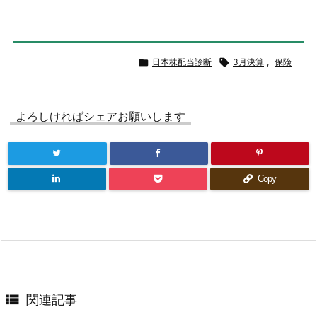
ト
の
動

日本株配当診断

3月決算
,
保険
き
を
確
よろしければシェアお願いします
認
Copy

関連記事