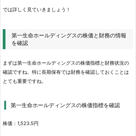
2.
では詳しく見ていきましょう！
第
一
生
第一生命ホールディングスの株価と財務の情報
命
を確認
ホ
ー
まずは第一生命ホールディングスの株価指標と財務状況の
ル
デ
確認ですね。特に長期保有では財務を確認しておくことは
ィ
とても重要ですね。
ン
グ
ス
第一生命ホールディングスの株価指標を確認
の
株
株価：1,523.5円
価
と