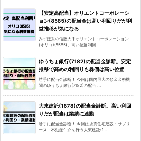
【安定高配当】オリエントコーポレーシ
ョン(8585)の配当金は高い利回りだが利
益推移が気になる
みずほ系の信販大手オリエントコーポレーション
(オリコ)(8585)。高い配当利回 ...
ゆうちょ銀行(7182)の配当金診断。安定
推移で高めの利回りも株価は高い位置
勝手に配当金診断！ 今回は国内最大の預金金融機
関のゆうちょ銀行(7182)の配当 ...
大東建託(1878)の配当金診断。高い利回
りだが配当は業績に連動
勝手に配当金診断！ 今回は賃貸住宅建設・サブリ
ース・不動産仲介を行う大東建託(1 ...