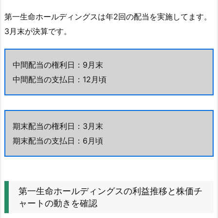
4.
1.
第一生命ホールディングスは年2回の配当を実施してます。
第
3月末が決算です。
一
生
命
中間配当の権利日：9月末
ホ
中間配当の支払日：12月頃
ー
ル
デ
期末配当の権利日：3月末
ィ
ン
期末配当の支払日：6月頃
グ
ス
の
過
第一生命ホールディングスの利益推移と株価チ
ャートの動きを確認
去
1