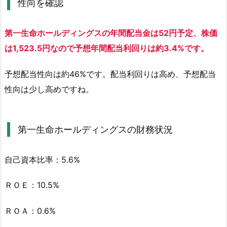
性向を確認
デ
ィ
第一生命ホールディングスの年間配当金は52円予定、株価
ン
は1,523.5円なので予想年間配当利回りは約3.4%です。
グ
ス
予想配当性向は約46%です。配当利回りは高め、予想配当
の
株
性向は少し高めですね。
価
指
標
第一生命ホールディングスの財務状況
を
確
自己資本比率：5.6%
認
2.
ＲＯＥ：10.5%
2.
第
ＲＯＡ：0.6%
一