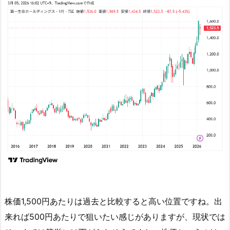
て
4.
3.
第
一
生
命
ホ
ー
ル
デ
ィ
ン
グ
ス
株価1,500円あたりは過去と比較すると高い位置ですね。出
の
来れば500円あたりで狙いたい感じがありますが、現状では
配