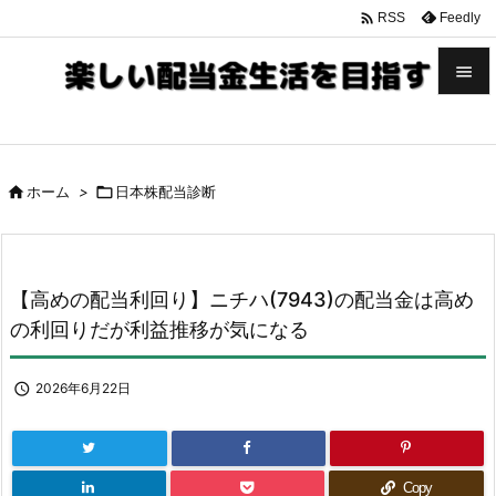

Feedly
RSS


メニュ


ホーム
>

日本株配当診断
サイド

前へ

【高めの配当利回り】ニチハ(7943)の配当金は高め
次へ
の利回りだが利益推移が気になる

検索

2026年6月22日
Copy