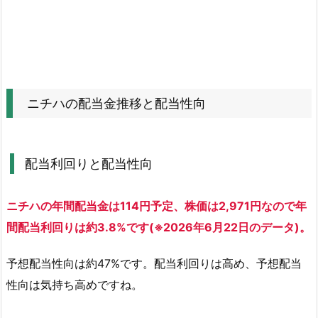
移
と
配
当
性
向
ニチハの配当金推移と配当性向
1.
1.
配
配当利回りと配当性向
当
利
ニチハの年間配当金は114円予定、株価は2,971円なので年
回
り
間配当利回りは約3.8%です(※2026年6月22日のデータ)。
と
予想配当性向は約47%です。配当利回りは高め、予想配当
配
当
性向は気持ち高めですね。
性
向