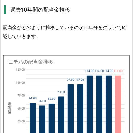
1.
過去10年間の配当金推移
2.
過
配当金がどのように推移しているのか10年分をグラフで確
去
認していきます。
1
0
年
間
の
配
当
金
推
移
1.
3.