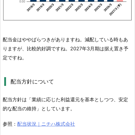
配
当
方
針
に
配当金はややばらつきがありますね。減配している時もあ
つ
い
りますが、比較的好調ですね。2027年3月期は据え置き予
て
定ですね。
2.
株
価
配当方針について
と
財
配当方針は「業績に応じた利益還元を基本としつつ、安定
務
的な配当の維持」としています。
の
情
参照：
配当状況｜ニチハ株式会社
報