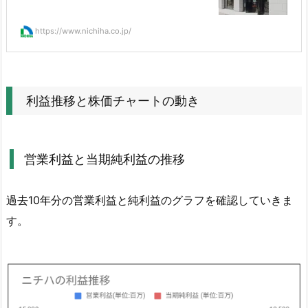
ニ
チ
https://www.nichiha.co.jp/
ハ
の
配
当
利益推移と株価チャートの動き
権
利
日
営業利益と当期純利益の推移
と
支
過去10年分の営業利益と純利益のグラフを確認していきま
払
い
す。
時
期
は
い
つ？