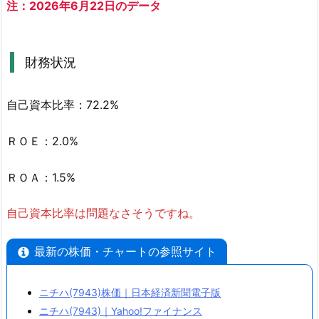
注：2026年6月22日のデータ
9
4
3)
財務状況
と
は
4.
自己資本比率：72.2%
利
益
ＲＯＥ：2.0%
推
移
ＲＯＡ：1.5%
と
株
自己資本比率は問題なさそうですね。
価
チ
最新の株価・チャートの参照サイト
ャ
ー
ニチハ(7943)株価｜日本経済新聞電子版
ト
ニチハ(7943)｜Yahoo!ファイナンス