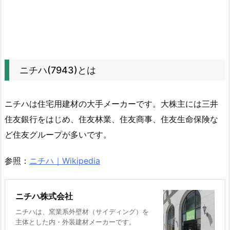
移
4.
2.
株
価
ニチハ(7943)とは
チ
ャ
ー
ニチハは住宅用建材の大手メーカーです。大株主には三井
ト
住友銀行をはじめ、住友林業、住友商事、住友生命保険な
の
ど住友グループが多いです。
動
き
参照：
ニチハ｜Wikipedia
を
確
認
ニチハ株式会社
4.
ニチハは、窯業系外壁材（サイディング）を
3.
主体とした内・外装建材メーカーです。