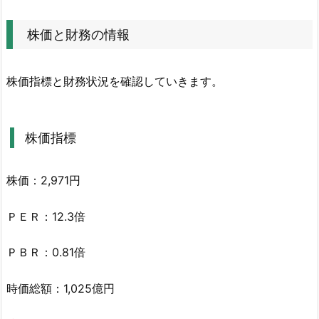
2.
1.
株価と財務の情報
株
価
指
株価指標と財務状況を確認していきます。
標
2.
2.
株価指標
財
務
株価：2,971円
状
況
ＰＥＲ：12.3倍
3.
ニ
ＰＢＲ：0.81倍
チ
ハ
時価総額：1,025億円
(7