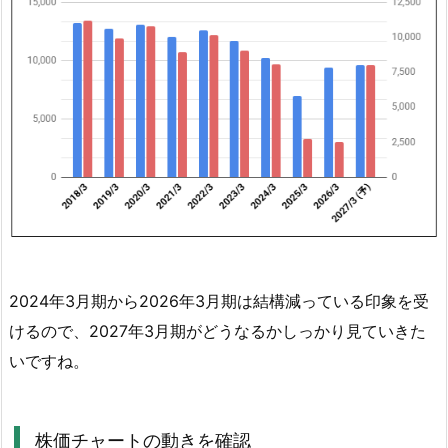
5.
ニ
チ
ハ
の
配
当
金
狙
い
総
2024年3月期から2026年3月期は結構減っている印象を受
合
けるので、2027年3月期がどうなるかしっかり見ていきた
判
いですね。
定
結
果
株価チャートの動きを確認