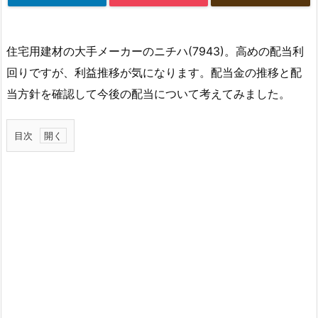
住宅用建材の大手メーカーのニチハ(7943)。高めの配当利
回りですが、利益推移が気になります。配当金の推移と配
当方針を確認して今後の配当について考えてみました。
目次
1.
ニ
チ
ハ
の
配
当
金
推