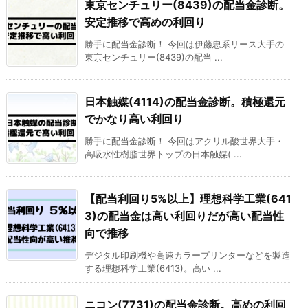
東京センチュリー(8439)の配当金診断。
安定推移で高めの利回り
勝手に配当金診断！ 今回は伊藤忠系リース大手の
東京センチュリー(8439)の配当 ...
日本触媒(4114)の配当金診断。積極還元
でかなり高い利回り
勝手に配当金診断！ 今回はアクリル酸世界大手・
高吸水性樹脂世界トップの日本触媒( ...
【配当利回り5%以上】理想科学工業(641
3)の配当金は高い利回りだが高い配当性
向で推移
デジタル印刷機や高速カラープリンターなどを製造
する理想科学工業(6413)。高い ...
ニコン(7731)の配当金診断。高めの利回