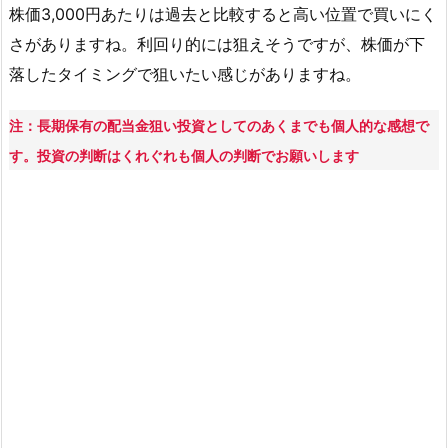
株価3,000円あたりは過去と比較すると高い位置で買いにく
利
さがありますね。利回り的には狙えそうですが、株価が下
益
落したタイミングで狙いたい感じがありますね。
の
推
移
注：長期保有の配当金狙い投資としてのあくまでも個人的な感想で
グ
す。投資の判断はくれぐれも個人の判断でお願いします
ラ
フ
5.
2.
株
価
チ
ャ
ー
ト
の