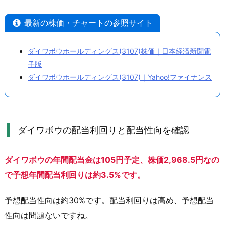
ウ
最新の株価・チャートの参照サイト
の
株
価
ダイワボウホールディングス(3107)株価｜日本経済新聞電
指
子版
標
ダイワボウホールディングス(3107)｜Yahoo!ファイナンス
2.
2.
ダ
ダイワボウの配当利回りと配当性向を確認
イ
ワ
ボ
ダイワボウの年間配当金は105円予定、株価2,968.5円なの
ウ
で予想年間配当利回りは約3.5%です。
の
配
予想配当性向は約30%です。配当利回りは高め、予想配当
当
性向は問題ないですね。
利