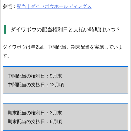
2.
参照：
配当｜ダイワボウホールディングス
ダ
イ
ワ
ダイワボウの配当権利日と支払い時期はいつ？
ボ
ウ
ダイワボウは年2回、中間配当、期末配当を実施していま
の
配
す。
当
方
中間配当の権利日：9月末
針
中間配当の支払日：12月頃
に
つ
い
て
期末配当の権利日：3月末
4.
期末配当の支払日：6月頃
3.