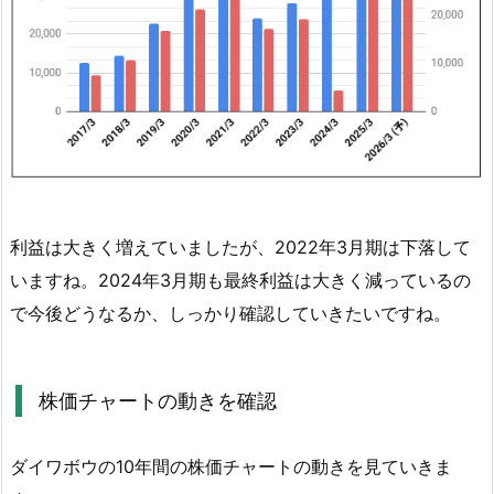
い
つ？
5.
ダ
イ
ワ
ボ
ウ
利益は大きく増えていましたが、2022年3月期は下落して
の
いますね。2024年3月期も最終利益は大きく減っているの
利
で今後どうなるか、しっかり確認していきたいですね。
益
と
株
株価チャートの動きを確認
価
チ
ャ
ダイワボウの10年間の株価チャートの動きを見ていきま
ー