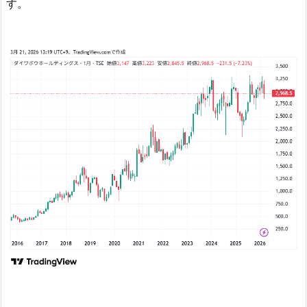
す。
ト
の
動
き
を
確
認
5.
1.
営
業
利
益
と
当
期
純