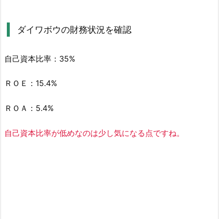
回
り
ダイワボウの財務状況を確認
と
配
自己資本比率：35%
当
性
ＲＯＥ：15.4%
向
を
ＲＯＡ：5.4%
確
認
自己資本比率が低めなのは少し気になる点ですね。
2.
3.
ダ
イ
ワ
ボ
ウ