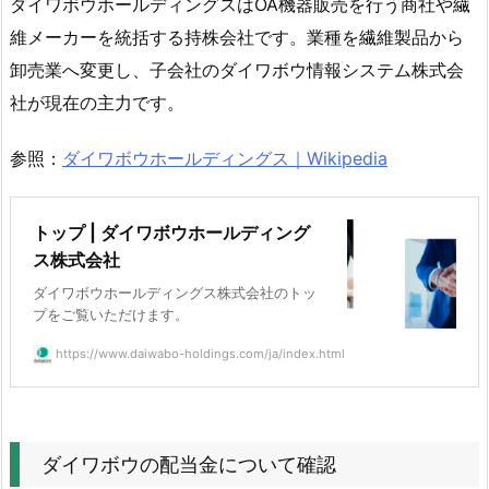
ダイワボウホールディングスはOA機器販売を行う商社や繊
デ
維メーカーを統括する持株会社です。業種を繊維製品から
ィ
卸売業へ変更し、子会社のダイワボウ情報システム株式会
ン
社が現在の主力です。
グ
ス
参照：
ダイワボウホールディングス｜Wikipedia
(3
1
0
トップ | ダイワボウホールディング
7)
ス株式会社
と
ダイワボウホールディングス株式会社のトッ
は
プをご覧いただけます。
4.
https://www.daiwabo-holdings.com/ja/index.html
ダ
イ
ワ
ボ
ダイワボウの配当金について確認
ウ