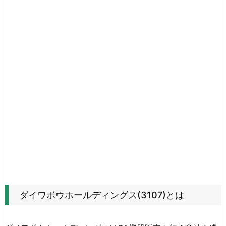
の
財
務
状
況
を
確
認
3.
ダ
イ
ワ
ボ
ウ
ダイワボウホールディングス(3107)とは
ホ
ー
ル