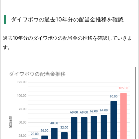
の
配
ダイワボウの過去10年分の配当金推移を確認
当
金
に
過去10年分のダイワボウの配当金の推移を確認していきま
つ
す。
い
て
確
認
4.
1.
ダ
イ
ワ
ボ
ウ