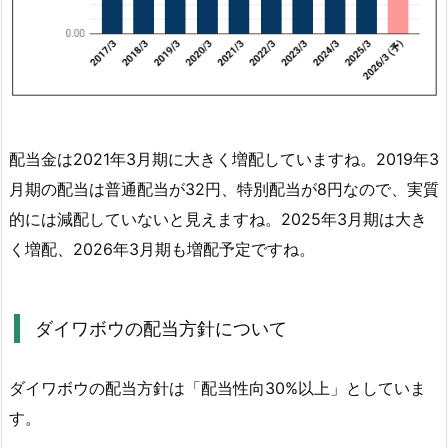
の
過
去
1
0
年
配当金は2021年3月期に大きく増配していますね。2019年3
分
月期の配当は普通配当が32円、特別配当が8円なので、実質
の
配
的には減配していないと見えますね。2025年3月期は大き
当
く増配、2026年3月期も増配予定ですね。
金
推
移
ダイワボウの配当方針について
を
確
ダイワボウの配当方針は「配当性向30%以上」としていま
認
す。
4.