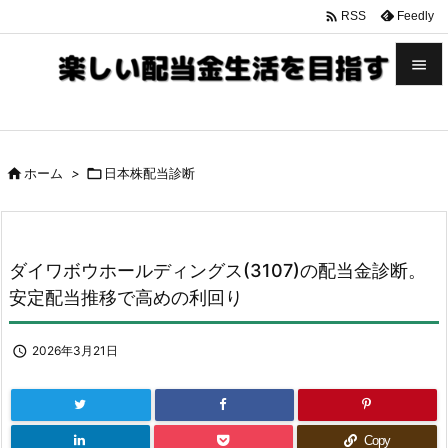

Feedly
RSS


メニュ


ホーム
>

日本株配当診断
サイド

前へ

ダイワボウホールディングス(3107)の配当金診断。
次へ
安定配当推移で高めの利回り

検索

2026年3月21日
Copy