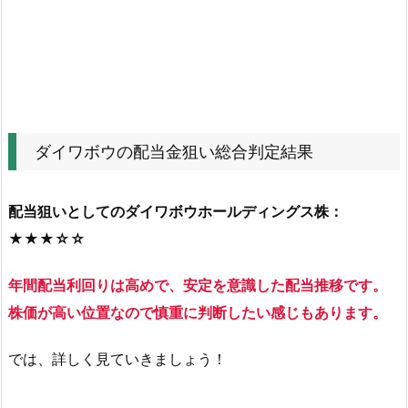
金
狙
い
総
合
判
ダイワボウの配当金狙い総合判定結果
定
結
配当狙いとしてのダイワボウホールディングス株：
果
★★★☆☆
2.
ダ
年間配当利回りは高めで、安定を意識した配当推移です。
イ
ワ
株価が高い位置なので慎重に判断したい感じもあります。
ボ
では、詳しく見ていきましょう！
ウ
の
株