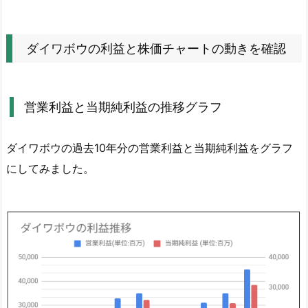
ダ
イ
ワ
ダイワボウの利益と株価チャートの動きを確認
ボ
ウ
の
営業利益と当期純利益の推移グラフ
配
当
権
ダイワボウの過去10年分の営業利益と当期純利益をグラフ
利
にしてみました。
日
と
支
払
い
時
期
は