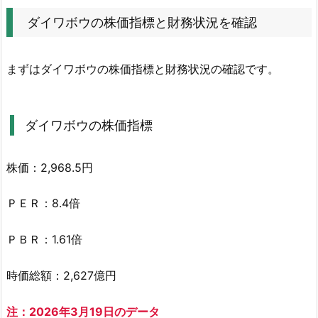
価
ダイワボウの株価指標と財務状況を確認
指
標
まずはダイワボウの株価指標と財務状況の確認です。
と
財
務
ダイワボウの株価指標
状
況
を
株価：2,968.5円
確
認
ＰＥＲ：8.4倍
2.
ＰＢＲ：1.61倍
1.
ダ
時価総額：2,627億円
イ
ワ
注：2026年3月19日のデータ
ボ