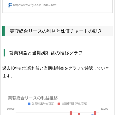
1.
https://www.fgl.co.jp/index.html
営
業
利
芙蓉総合リースの利益と株価チャートの動き
益
と
当
期
営業利益と当期純利益の推移グラフ
純
利
過去10年の営業利益と当期純利益をグラフで確認していき
益
ます。
の
推
移
グ
ラ
フ