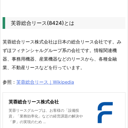
リ
ー
ス
芙蓉総合リース(8424)とは
の
利
芙蓉総合リース株式会社は日本の総合リース会社です。み
益
ずほフィナンシャルグループ系の会社です。情報関連機
と
器、事務用機器、産業機器などのリースから、各種金融
株
価
業、不動産リースなどを行っています。
チ
ャ
参照：
芙蓉総合リース｜Wikipedia
ー
ト
芙蓉総合リース株式会社
の
芙蓉リースグループは、お客様の「設備投
動
資」「業務効率化」などの経営課題の解決や
き
「夢」の実現のため ...
4.