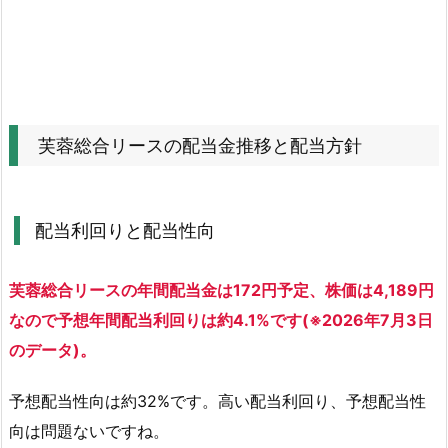
配
当
金
推
移
と
芙蓉総合リースの配当金推移と配当方針
配
当
方
配当利回りと配当性向
針
1.
芙蓉総合リースの年間配当金は172円予定、株価は4,189円
1.
配
なので予想年間配当利回りは約4.1%です(※2026年7月3日
当
のデータ)。
利
回
予想配当性向は約32%です。高い配当利回り、予想配当性
り
向は問題ないですね。
と