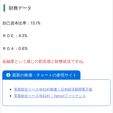
だ
財務データ
が
割
自己資本比率：13.1%
と
あ
ＲＯＥ：4.3%
る
水
ＲＯＡ：0.6%
準
2.
金融業という感じの割安感と財務状況ですね。
2.
財
最新の株価・チャートの参照サイト
務
デ
芙蓉総合リース(8424)株価｜日本経済新聞電子版
ー
芙蓉総合リース(8424)｜Yahoo!ファイナンス
タ
3.
芙