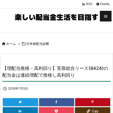

Feedly
RSS


メニュ


ホーム
>

日本株配当診断
サイド

前へ

【増配当推移・高利回り】芙蓉総合リース(8424)の
次へ
配当金は連続増配で推移し高利回り

検索

2026年7月5日
Copy