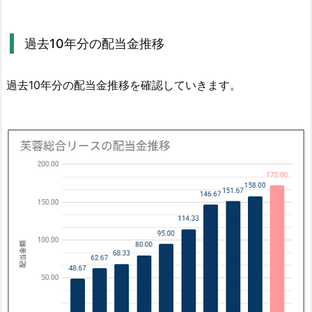
配
当
過去10年分の配当金推移
性
向
過去10年分の配当金推移を確認していきます。
1.
2.
過
去
1
0
年
分
の
配
当
金
推