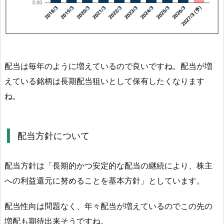
移
1.
3.
配
配当は毎年のように増えているので良いですね。配当が増
当
方
えている銘柄は長期配当狙いとして保有したくなります
針
ね。
に
つ
い
配当方針について
て
1.
配当方針は「長期的かつ安定的な配当の継続により、株主
4.
への利益還元に努めることを基本方針」としています。
株
主
配当性向は問題なく、年々配当が増えているのでこの先の
優
増配も期待出来そうですね。
待