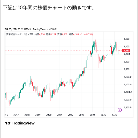
蓉
下記は10年間の株価チャートの動きです。
総
合
リ
ー
ス
の
配
当
権
利
日
と
支
払
い
時