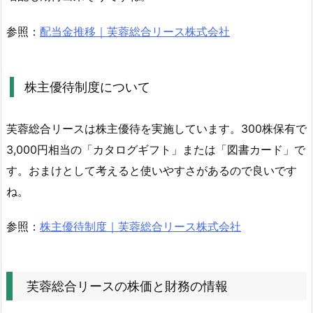
制
参照：
配当金推移｜芙蓉総合リース株式会社
度
に
つ
株主優待制度について
い
て
芙蓉総合リースは株主優待を実施しています。300株保有で
2.
3,000円相当の「カタログギフト」または「図書カード」で
芙
蓉
す。おまけとして考えると使いやすさがあるので良いです
総
ね。
合
リ
参照：
株主優待制度｜芙蓉総合リース株式会社
ー
ス
の
芙蓉総合リースの株価と財務の情報
株
価