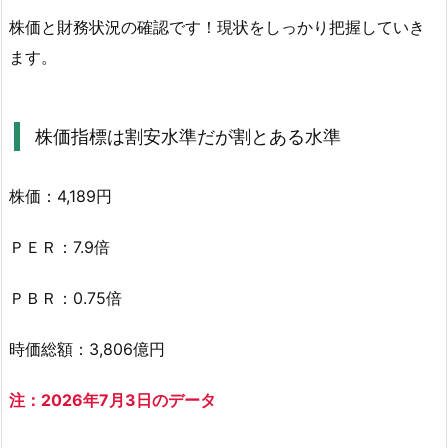
と
株価と財務状況の確認です！現状をしっかり把握していき
財
ます。
務
の
情
株価指標は割安水準だが割とある水準
報
2.
株価：4,189円
1.
株
ＰＥＲ：7.9倍
価
指
ＰＢＲ：0.75倍
標
は
時価総額：3,806億円
割
安
注：2026年7月3日のデータ
水
準