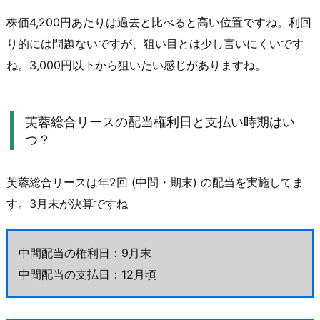
期
株価4,200円あたりは過去と比べると高い位置ですね。利回
は
り的には問題ないですが、狙い目とは少し言いにくいです
い
つ？
ね。3,000円以下から狙いたい感じがありますね。
5.
芙
芙蓉総合リースの配当権利日と支払い時期はい
蓉
つ？
総
合
リ
芙蓉総合リースは年2回 (中間・期末) の配当を実施してま
ー
す。3月末が決算ですね
ス
の
中間配当の権利日：9月末
配
当
中間配当の支払日：12月頃
金
狙