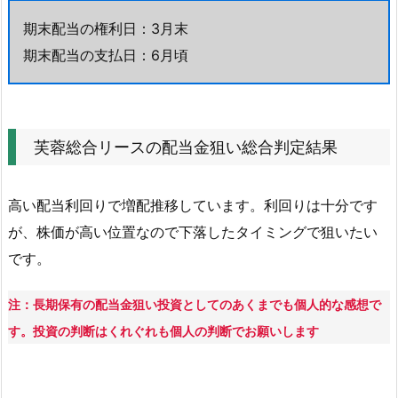
い
期末配当の権利日：3月末
総
期末配当の支払日：6月頃
合
判
定
結
芙蓉総合リースの配当金狙い総合判定結果
果
高い配当利回りで増配推移しています。利回りは十分です
が、株価が高い位置なので下落したタイミングで狙いたい
です。
注：長期保有の配当金狙い投資としてのあくまでも個人的な感想で
す。投資の判断はくれぐれも個人の判断でお願いします