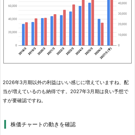
4.
2.
株
価
チ
ャ
ー
ト
の
動
2026年3月期以外の利益はいい感じに増えていますね、配
き
当が増えているのも納得です。2027年3月期は良い予想で
を
確
すが要確認ですね。
認
4.
株価チャートの動きを確認
3.
芙