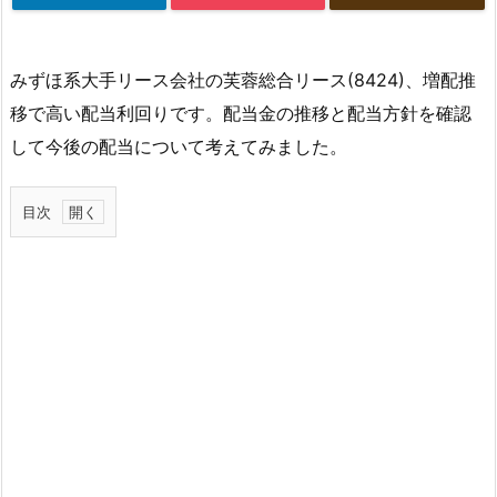
みずほ系大手リース会社の芙蓉総合リース(8424)、増配推
移で高い配当利回りです。配当金の推移と配当方針を確認
して今後の配当について考えてみました。
目次
1.
芙
蓉
総
合
リ
ー
ス
の