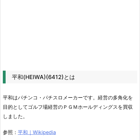
の
動
き
4.
1.
営
業
利
益
平和(HEIWA)(6412)とは
と
当
平和はパチンコ・パチスロメーカーです。経営の多角化を
期
純
目的としてゴルフ場経営のＰＧＭホールディングスを買収
利
しました。
益
の
参照：
平和｜Wikipedia
推