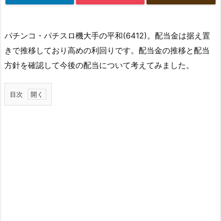
パチンコ・パチスロ機大手の平和(6412)。配当金は据え置
きで推移しており高めの利回りです。配当金の推移と配当
方針を確認して今後の配当について考えてみました。
目次
1.
平
和
の
配
当
金
推
移