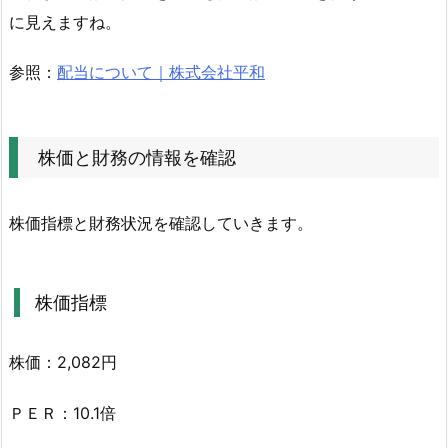
財
に見えますね。
務
の
参照：
配当について｜株式会社平和
情
報
を
株価と財務の情報を確認
確
認
2.
株価指標と財務状況を確認していきます。
1.
株
価
株価指標
指
標
株価：2,082円
2.
2.
ＰＥＲ：10.1倍
平