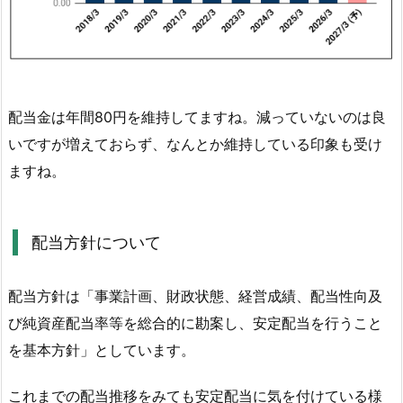
確
認
1.
3.
配当金は年間80円を維持してますね。減っていないのは良
配
当
いですが増えておらず、なんとか維持している印象も受け
方
ますね。
針
に
つ
配当方針について
い
て
配当方針は「事業計画、財政状態、経営成績、配当性向及
2.
び純資産配当率等を総合的に勘案し、安定配当を行うこと
株
を基本方針」としています。
価
と
これまでの配当推移をみても安定配当に気を付けている様