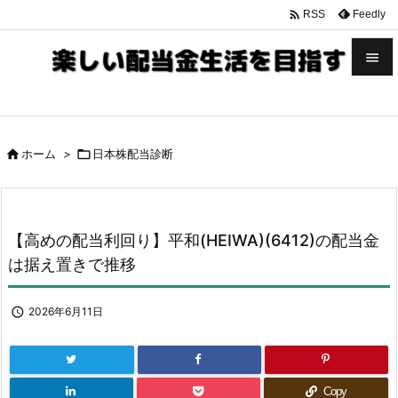

Feedly
RSS


メニュ


ホーム
>

日本株配当診断
サイド

前へ

【高めの配当利回り】平和(HEIWA)(6412)の配当金
次へ
は据え置きで推移

検索

2026年6月11日
Copy