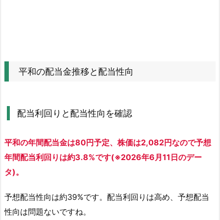
と
配
当
性
向
1.
平和の配当金推移と配当性向
1.
配
当
配当利回りと配当性向を確認
利
回
平和の年間配当金は80円予定、株価は2,082円なので予想
り
と
年間配当利回りは約3.8%です(※2026年6月11日のデー
配
タ)。
当
性
予想配当性向は約39%です。配当利回りは高め、予想配当
向
性向は問題ないですね。
を