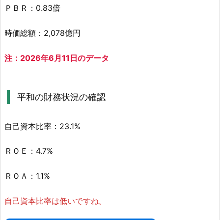
和
ＰＢＲ：0.83倍
の
財
時価総額：2,078億円
務
状
注：2026年6月11日のデータ
況
の
確
平和の財務状況の確認
認
3.
自己資本比率：23.1%
平
和
ＲＯＥ：4.7%
(H
E
ＲＯＡ：1.1%
I
W
自己資本比率は低いですね。
A)