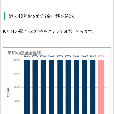
確
認
過去10年間の配当金推移を確認
1.
2.
10年分の配当金の推移をグラフで確認してみます。
過
去
1
0
年
間
の
配
当
金
推
移
を