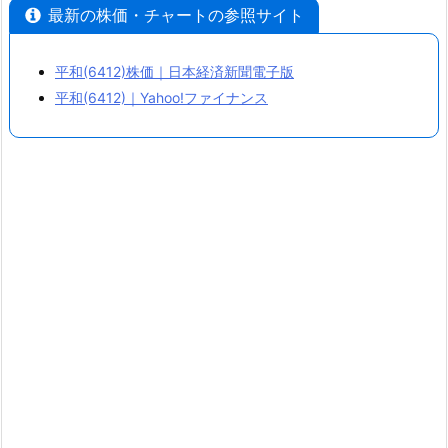
(6
最新の株価・チャートの参照サイト
4
1
平和(6412)株価｜日本経済新聞電子版
2)
平和(6412)｜Yahoo!ファイナンス
と
は
4.
利
益
推
移
と
株
価
チ
ャ
ー
ト