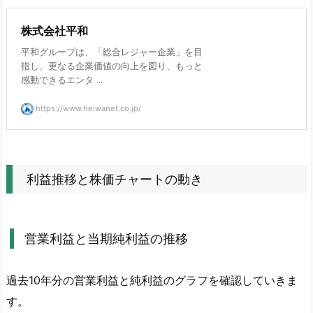
移
株式会社平和
4.
平和グループは、「総合レジャー企業」を目
2.
指し、更なる企業価値の向上を図り、もっと
株
感動できるエンタ ...
価
の
https://www.heiwanet.co.jp/
動
き
を
利益推移と株価チャートの動き
確
認
4.
営業利益と当期純利益の推移
3.
平
和
過去10年分の営業利益と純利益のグラフを確認していきま
の
す。
配