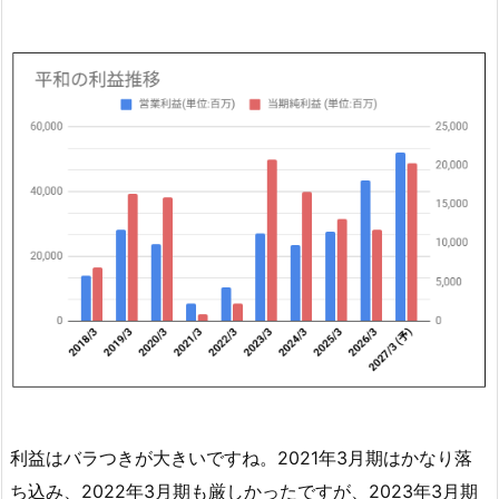
当
権
利
日
と
支
払
い
時
期
は
い
つ？
5.
平
利益はバラつきが大きいですね。2021年3月期はかなり落
和
ち込み、2022年3月期も厳しかったですが、2023年3月期
の