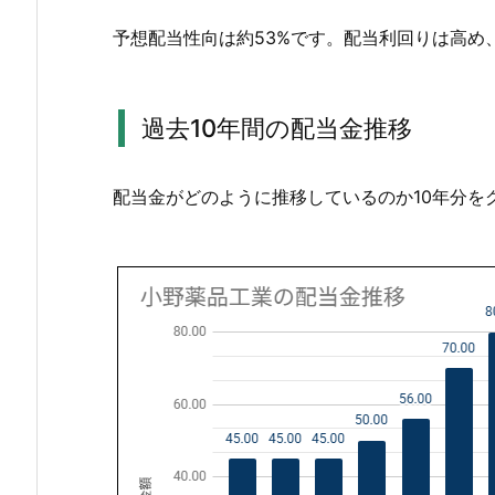
回
予想配当性向は約53%です。配当利回りは高め
り
と
配
過去10年間の配当金推移
当
性
向
配当金がどのように推移しているのか10年分を
1.
2.
過
去
1
0
年
間
の
配