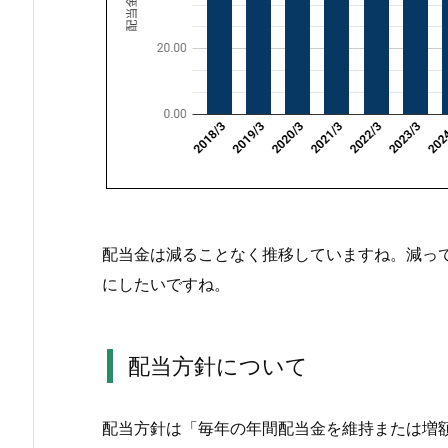
当
金
推
移
1.
3.
配
当
方
配当金は減ることなく推移していますね。減っ
針
に
にしたいですね。
つ
い
て
配当方針について
2.
小
配当方針は「毎年の年間配当金を維持または増額
野