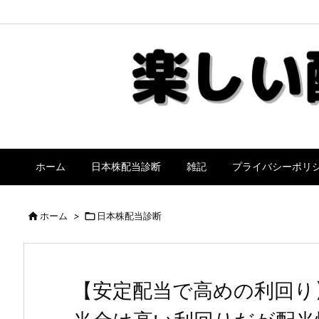
ホーム
日本株配当診断
雑記
プライバシーポリ

ホーム
>

日本株配当診断
【安定配当で高めの利回り】