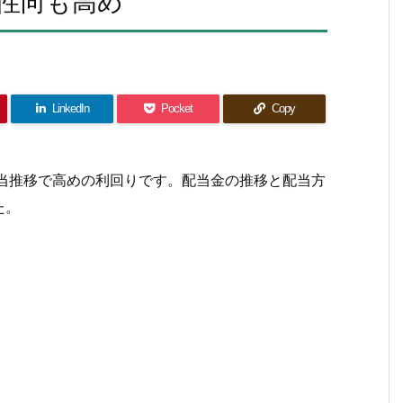
性向も高め
LinkedIn
Pocket
Copy
た配当推移で高めの利回りです。配当金の推移と配当方
た。