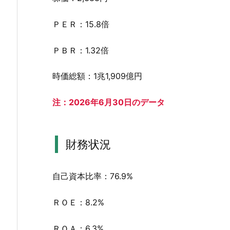
2.
ＰＥＲ：15.8倍
財
務
ＰＢＲ：1.32倍
状
況
時価総額：1兆1,909億円
3.
小
注：2026年6月30日のデータ
野
薬
品
財務状況
工
業
(4
自己資本比率：76.9%
5
2
ＲＯＥ：8.2%
8)
ＲＯＡ：6.3%
と