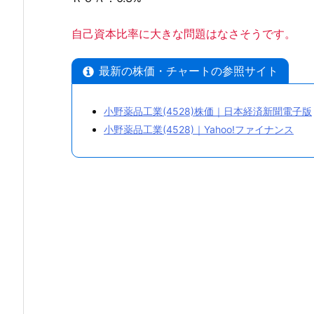
は
自己資本比率に大きな問題はなさそうです。
4.
小
最新の株価・チャートの参照サイト
野
薬
品
小野薬品工業(4528)株価｜日本経済新聞電子版
工
小野薬品工業(4528)｜Yahoo!ファイナンス
業
の
利
益
と
株
価
チ
ャ
ー