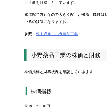
行う事を目標」としています。
薬
品
累進配当方針なので大きく配当が減る可能性は
工
いるのは気になりますね。
業
の
参照：
株主還元｜小野薬品工業
株
価
と
小野薬品工業の株価と財務
財
務
2.
株価指標と財務状況を確認していきます。
1.
株
価
株価指標
指
標
株価：2,388円
2.