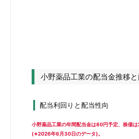
業
の
配
当
金
推
移
と
配
小野薬品工業の配当金推移と
当
性
向
配当利回りと配当性向
1.
1.
配
小野薬品工業の年間配当金は80円予定、株価は2
当
(※2026年6月30日のデータ)。
利