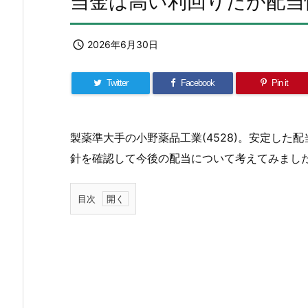
当金は高い利回りだが配当

2026年6月30日
Twitter
Facebook
Pin it
製薬準大手の小野薬品工業(4528)。安定し
針を確認して今後の配当について考えてみまし
目次
1.
小
野
薬
品
工