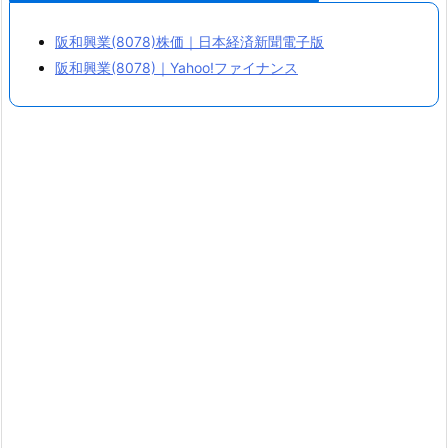
7
8)
阪和興業(8078)株価｜日本経済新聞電子版
と
阪和興業(8078)｜Yahoo!ファイナンス
は
4.
阪
和
興
業
の
利
益
推
移
と
株
価
チ