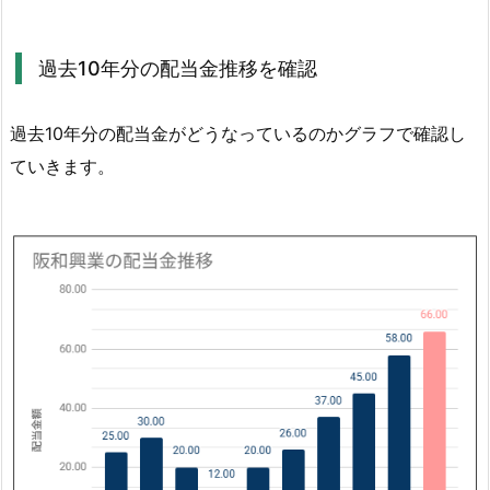
向
1.
過去10年分の配当金推移を確認
2.
過
過去10年分の配当金がどうなっているのかグラフで確認し
去
ていきます。
1
0
年
分
の
配
当
金
推
移
を
確