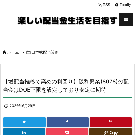

Feedly
RSS


メニュ


ホーム
>

日本株配当診断
サイド

前へ

【増配当推移で高めの利回り】阪和興業(8078)の配
次へ
当金はDOE下限を設定しており安定に期待

検索

2026年6月29日
Copy