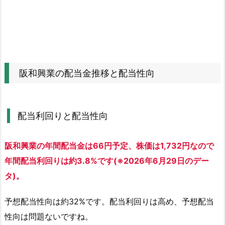
推
移
と
配
当
性
阪和興業の配当金推移と配当性向
向
1.
1.
配当利回りと配当性向
配
当
阪和興業の年間配当金は66円予定、株価は1,732円なので
利
回
年間配当利回りは約3.8%です(※2026年6月29日のデー
り
タ)。
と
配
予想配当性向は約32%です。配当利回りは高め、予想配当
当
性向は問題ないですね。
性