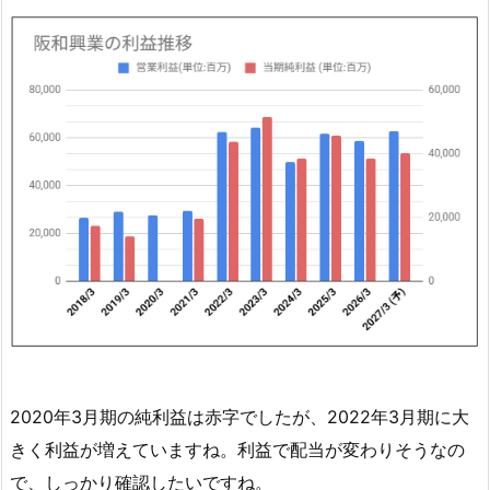
き
を
確
認
4.
3.
阪
和
興
業
の
配
当
権
2020年3月期の純利益は赤字でしたが、2022年3月期に大
利
きく利益が増えていますね。利益で配当が変わりそうなの
日
で、しっかり確認したいですね。
と