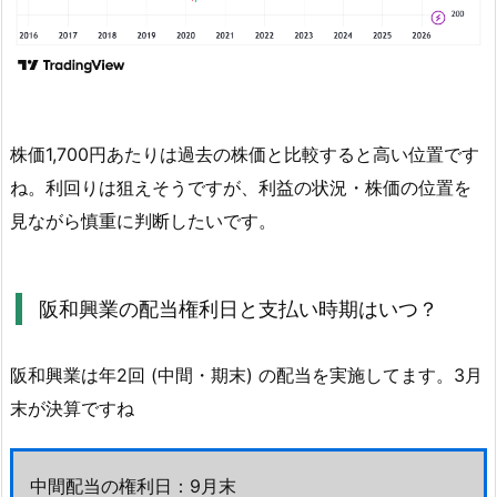
狙
い
総
合
判
株価1,700円あたりは過去の株価と比較すると高い位置です
定
ね。利回りは狙えそうですが、利益の状況・株価の位置を
結
見ながら慎重に判断したいです。
果
阪和興業の配当権利日と支払い時期はいつ？
阪和興業は年2回 (中間・期末) の配当を実施してます。3月
末が決算ですね
中間配当の権利日：9月末