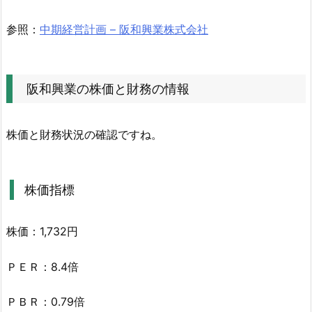
2.
阪
参照：
中期経営計画 – 阪和興業株式会社
和
興
業
阪和興業の株価と財務の情報
の
株
価
株価と財務状況の確認ですね。
と
財
務
株価指標
の
情
株価：1,732円
報
2.
ＰＥＲ：8.4倍
1.
株
ＰＢＲ：0.79倍
価