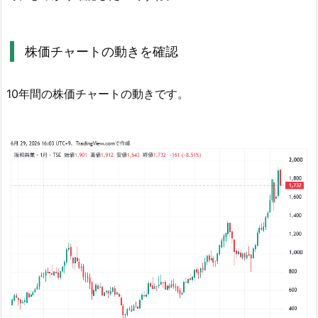
支
払
い
株価チャートの動きを確認
時
期
10年間の株価チャートの動きです。
は
い
つ？
5.
阪
和
興
業
の
配
当
金