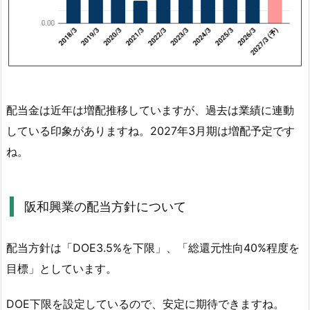
認
1.
3.
阪
和
配当金は近年は増配推移していますが、過去は業績に連動
興
業
している印象がありますね。2027年3月期は増配予定です
の
ね。
配
当
方
阪和興業の配当方針について
針
に
配当方針は「DOE3.5%を下限」、「総還元性向40%程度を
つ
目標」としています。
い
て
DOE下限を設定しているので、安定に期待できますね。