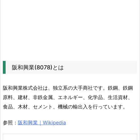
ャ
ー
ト
の
動
き
4.
1.
阪和興業(8078)とは
営
業
阪和興業株式会社は、独立系の大手商社です。鉄鋼、鉄鋼
利
原料、建材、非鉄金属、エネルギー、化学品、生活資材、
益
と
食品、木材、セメント、機械の輸出入を行っています。
当
参照：
阪和興業｜Wikipedia
期
純
利