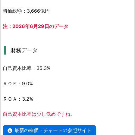
指
時価総額：3,666億円
標
2.
注：2026年6月29日のデータ
2.
財
務
財務データ
デ
ー
自己資本比率：35.3%
タ
3.
ＲＯＥ：9.0%
阪
和
ＲＯＡ：3.2%
興
業
自己資本比率は少し低めですね。
(8
0
最新の株価・チャートの参照サイト