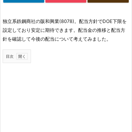
独立系鉄鋼商社の阪和興業(8078)。配当方針でDOE下限を
設定しており安定に期待できます。配当金の推移と配当方
針を確認して今後の配当について考えてみました。
目次
1.
阪
和
興
業
の
配
当
金