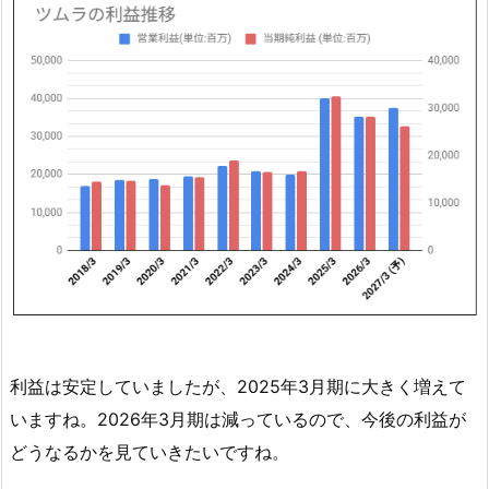
い
時
期
は
い
つ？
5.
ツ
ム
ラ
の
配
当
利益は安定していましたが、2025年3月期に大きく増えて
金
いますね。2026年3月期は減っているので、今後の利益が
狙
どうなるかを見ていきたいですね。
い
総