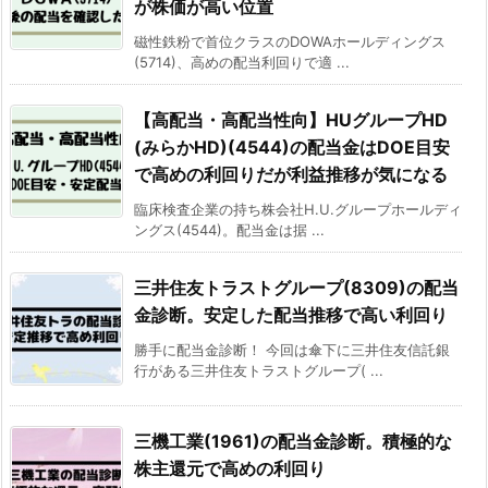
が株価が高い位置
磁性鉄粉で首位クラスのDOWAホールディングス
(5714)、高めの配当利回りで適 ...
【高配当・高配当性向】HUグループHD
(みらかHD)(4544)の配当金はDOE目安
で高めの利回りだが利益推移が気になる
臨床検査企業の持ち株会社H.U.グループホールディ
ングス(4544)。配当金は据 ...
三井住友トラストグループ(8309)の配当
金診断。安定した配当推移で高い利回り
勝手に配当金診断！ 今回は傘下に三井住友信託銀
行がある三井住友トラストグループ( ...
三機工業(1961)の配当金診断。積極的な
株主還元で高めの利回り