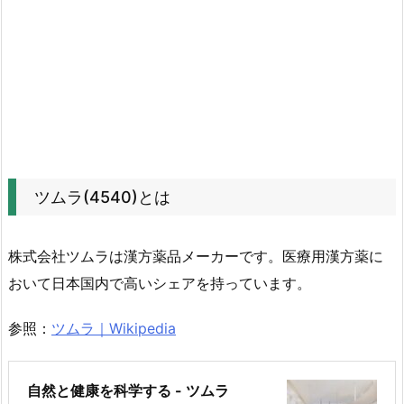
期
純
利
益
の
推
移
4.
2.
ツムラ(4540)とは
株
価
株式会社ツムラは漢方薬品メーカーです。医療用漢方薬に
チ
おいて日本国内で高いシェアを持っています。
ャ
ー
参照：
ツムラ｜Wikipedia
ト
の
動
自然と健康を科学する - ツムラ
き