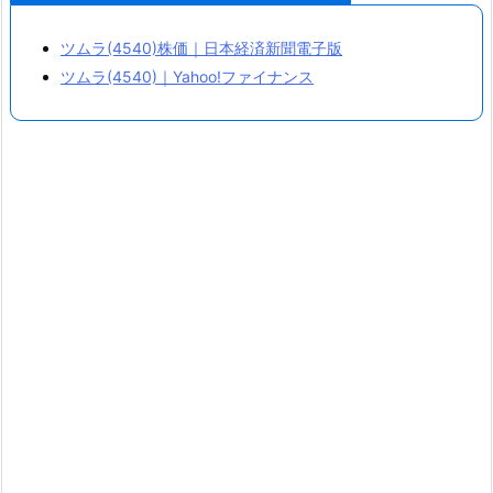
株
価
ツムラ(4540)株価｜日本経済新聞電子版
チ
ツムラ(4540)｜Yahoo!ファイナンス
ャ
ー
ト
の
動
き
4.
1.
営
業
利
益
と
当