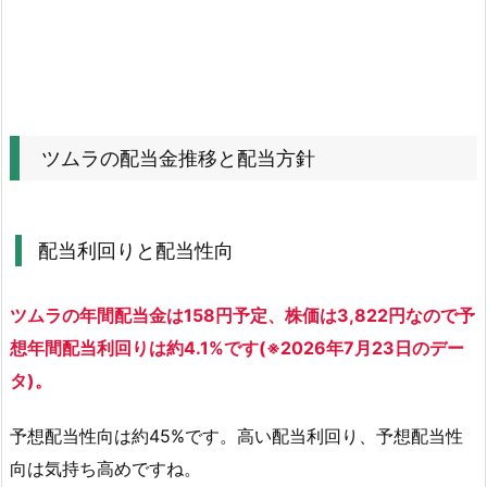
移
と
配
当
方
針
ツムラの配当金推移と配当方針
1.
1.
配
配当利回りと配当性向
当
利
ツムラの年間配当金は158円予定、株価は3,822円なので予
回
り
想年間配当利回りは約4.1%です(※2026年7月23日のデー
と
タ)。
配
当
予想配当性向は約45%です。高い配当利回り、予想配当性
性
向は気持ち高めですね。
向