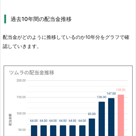
1.
2.
過去10年間の配当金推移
過
去
配当金がどのように推移しているのか10年分をグラフで確
1
認していきます。
0
年
間
の
配
当
金
推
移
1.
3.