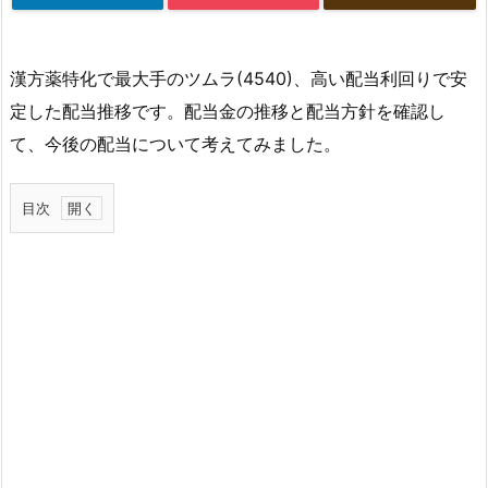
漢方薬特化で最大手のツムラ(4540)、高い配当利回りで安
定した配当推移です。配当金の推移と配当方針を確認し
て、今後の配当について考えてみました。
目次
1.
ツ
ム
ラ
の
配
当
金
推