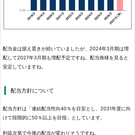
配
当
方
針
に
つ
い
配当金は据え置きが続いていましたが、2024年3月期は増
て
配して2027年3月期も増配予定ですね。配当推移を見ると
2.
安定していますね。
ツ
ム
ラ
配当方針について
の
株
配当方針は「連結配当性向40％を目安とし、2031年度に向
価
けて段階的に50％以上を目指」としています。
と
財
利益次第で今後の配当が変わりそうですね。