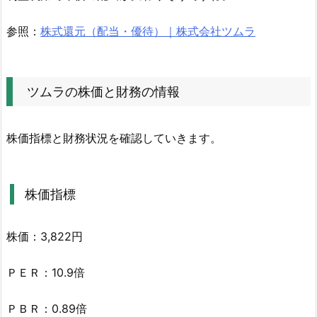
務
の
参照：
株式還元（配当・優待）｜株式会社ツムラ
情
報
2.
ツムラの株価と財務の情報
1.
株
価
株価指標と財務状況を確認していきます。
指
標
2.
株価指標
2.
財
株価：3,822円
務
状
ＰＥＲ：10.9倍
況
3.
ＰＢＲ：0.89倍