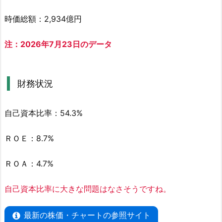
ツ
ム
時価総額：2,934億円
ラ
(4
注：2026年7月23日のデータ
5
4
0)
財務状況
と
は
自己資本比率：54.3%
4.
ツ
ＲＯＥ：8.7%
ム
ラ
ＲＯＡ：4.7%
の
利
自己資本比率に大きな問題はなさそうですね。
益
と
最新の株価・チャートの参照サイト