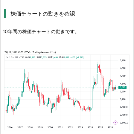
合
株価チャートの動きを確認
判
定
結
10年間の株価チャートの動きです。
果