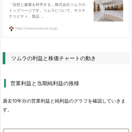
「自然と健康を科学する」株式会社ツムラの
を
トップページです。ツムラについて、サステ
確
ナリビティ、製品 ...
認
https://www.tsumura.co.jp/
4.
3.
ツ
ム
ツムラの利益と株価チャートの動き
ラ
の
配
営業利益と当期純利益の推移
当
権
過去10年分の営業利益と純利益のグラフを確認していきま
利
日
す。
と
支
払