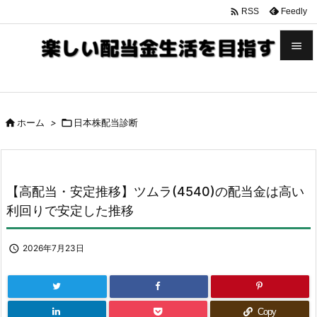

Feedly
RSS


メニュ


ホーム
>

日本株配当診断
サイド

前へ

【高配当・安定推移】ツムラ(4540)の配当金は高い
次へ
利回りで安定した推移

検索

2026年7月23日
Copy