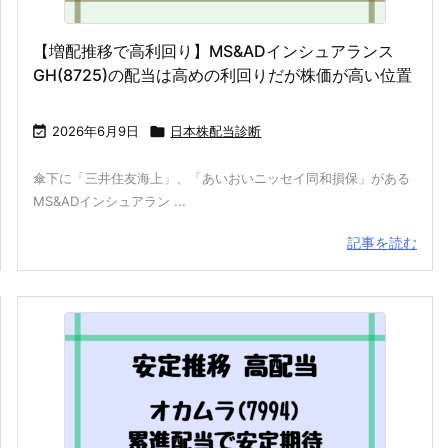
【増配推移で高利回り】MS&ADインシュアランス
GH(8725)の配当は高めの利回りだが株価が高い位置

2026年6月9日

日本株配当診断
傘下に「三井住友海上」、「あいおいニッセイ同和損保」がある
MS&ADインシュアラン ...
記事を読む