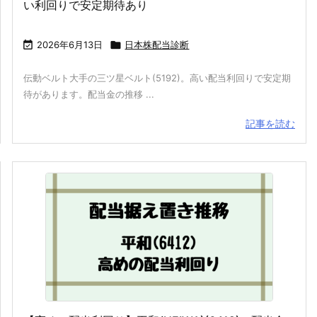
い利回りで安定期待あり

2026年6月13日

日本株配当診断
伝動ベルト大手の三ツ星ベルト(5192)。高い配当利回りで安定期
待があります。配当金の推移 ...
記事を読む