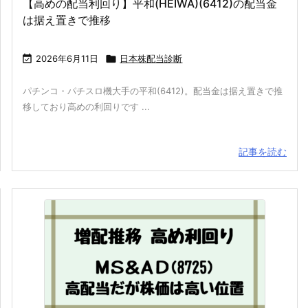
【高めの配当利回り】平和(HEIWA)(6412)の配当金
は据え置きで推移

2026年6月11日

日本株配当診断
パチンコ・パチスロ機大手の平和(6412)。配当金は据え置きで推
移しており高めの利回りです ...
記事を読む