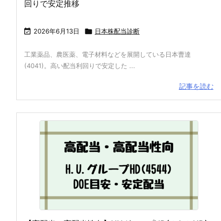
回りで安定推移

2026年6月13日

日本株配当診断
工業薬品、農医薬、電子材料などを展開している日本曹達
(4041)。高い配当利回りで安定した ...
記事を読む