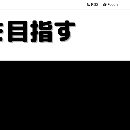

Feedly
RSS