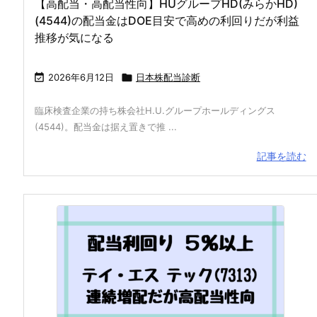
【高配当・高配当性向】HUグループHD(みらかHD)
(4544)の配当金はDOE目安で高めの利回りだが利益
推移が気になる

2026年6月12日

日本株配当診断
臨床検査企業の持ち株会社H.U.グループホールディングス
(4544)。配当金は据え置きで推 ...
記事を読む