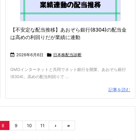
【不安定な配当推移】あおぞら銀行(8304)の配当金
は高めの利回りだが業績に連動

2026年6月6日

日本株配当診断
GMOインターネットと共同でネット銀行を開業、あおぞら銀行
(8304)。高めの配当利回りで ...
記事を読む
8
9
10
11
›
»