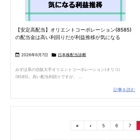
【安定高配当】オリエントコーポレーション(8585)
の配当金は高い利回りだが利益推移が気になる

2026年6月7日

日本株配当診断
みずほ系の信販大手オリエントコーポレーション(オリコ)
(8585)。高い配当利回りですが、 ...
記事を読む
«
‹
5
6
7