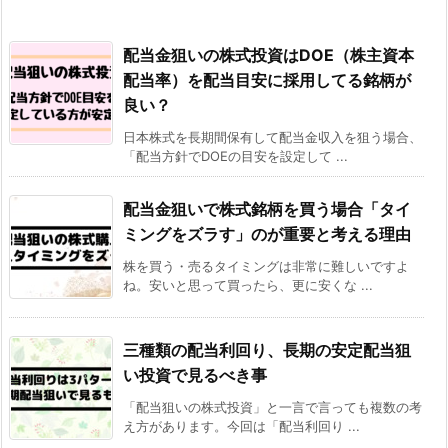
配当金狙いの株式投資はDOE（株主資本
配当率）を配当目安に採用してる銘柄が
良い？
日本株式を長期間保有して配当金収入を狙う場合、
「配当方針でDOEの目安を設定して ...
配当金狙いで株式銘柄を買う場合「タイ
ミングをズラす」のが重要と考える理由
株を買う・売るタイミングは非常に難しいですよ
ね。安いと思って買ったら、更に安くな ...
三種類の配当利回り、長期の安定配当狙
い投資で見るべき事
「配当狙いの株式投資」と一言で言っても複数の考
え方があります。今回は「配当利回り ...