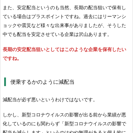
当
また、安定配当というのも当然、長期の配当狙いで保有し
然
ている場合はプラスポイントですね。過去にはリーマンシ
プ
ョックや震災など様々な出来事がありましたが、そうした
ラ
ス
中でも配当を安定させている企業は沢山あります。
2.
長期の安定配当狙いとしてはこのような企業を保有したい
3.
便
ですね。
乗
す
る
便乗するかのように減配当
か
の
減配当が必ず悪いというわけではないです。
よ
う
しかし、新型コロナウイルスの影響が出る前から業績が悪
に
化しているのにも関わらず「新型コロナウイルスの影響で
減
配当を減らします」というのはやや無理があると個人的に