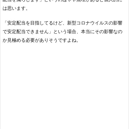
配
は思います。
当
3.
「安定配当を目指してるけど、新型コロナウイルスの影響
過
で安定配当できません」という場合、本当にその影響なの
去
か見極める必要がありそうですよね。
の
デ
ー
タ
を
し
っ
か
り
確
認
4.