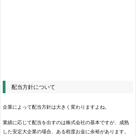
針
に
つ
い
て
2.
減
配
当
の
種
配当方針について
類
2.
企業によって配当方針は大きく変わりますよね。
1.
業
業績に応じて配当を出すのは株式会社の基本ですが、成熟
績
した安定大企業の場合、ある程度お金に余裕があります。
に