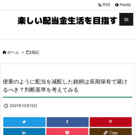

Feedly
RSS


メニュ


ホーム
>

雑記
サイド

前へ

便乗のように配当を減配した銘柄は長期保有で避け
次へ
るべき？判断基準を考えてみる

検索

2021年10月15日
Copy