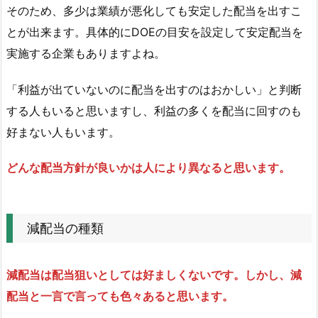
そのため、多少は業績が悪化しても安定した配当を出すこ
連
動
とが出来ます。具体的にDOEの目安を設定して安定配当を
す
実施する企業もありますよね。
る
配
「利益が出ていないのに配当を出すのはおかしい」と判断
当
する人もいると思いますし、利益の多くを配当に回すのも
の
好まない人もいます。
場
合、
どんな配当方針が良いかは人により異なると思います。
減
配
当
減配当の種類
は
必
ず
減配当は配当狙いとしては好ましくないです。しかし、減
し
配当と一言で言っても色々あると思います。
も