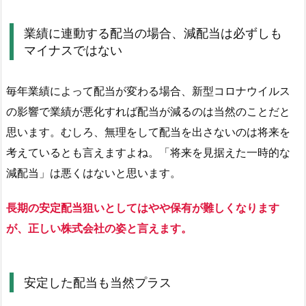
マ
イ
業績に連動する配当の場合、減配当は必ずしも
ナ
マイナスではない
ス
で
毎年業績によって配当が変わる場合、新型コロナウイルス
は
の影響で業績が悪化すれば配当が減るのは当然のことだと
な
い
思います。むしろ、無理をして配当を出さないのは将来を
2.
考えているとも言えますよね。「将来を見据えた一時的な
2.
減配当」は悪くはないと思います。
安
定
長期の安定配当狙いとしてはやや保有が難しくなります
し
が、正しい株式会社の姿と言えます。
た
配
当
安定した配当も当然プラス
も