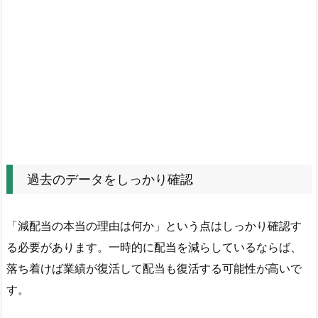
最
後
に
4.
1.
特
別
な
時
こ
過去のデータをしっかり確認
そ
企
「減配当の本当の理由は何か」という点はしっかり確認す
業
る必要があります。一時的に配当を減らしているならば、
の
本
落ち着けば業績が復活して配当も復活する可能性が高いで
質
す。
が