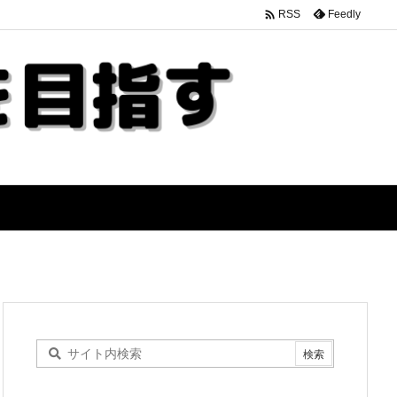

Feedly
RSS