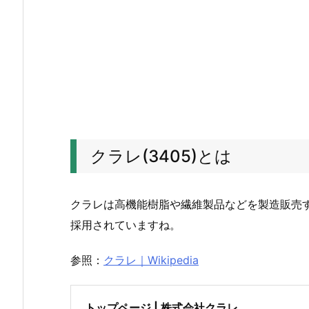
況
を
見
て
み
る
3.
ク
クラレ(3405)とは
ラ
レ
(3
クラレは高機能樹脂や繊維製品などを製造販売
4
採用されていますね。
0
5)
参照：
クラレ｜Wikipedia
と
は
4.
トップページ | 株式会社クラレ