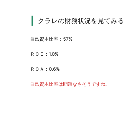
と
配
当
クラレの財務状況を見てみる
性
向
自己資本比率：57%
を
確
ＲＯＥ：1.0%
認
2.
ＲＯＡ：0.6%
3.
ク
自己資本比率は問題なさそうですね。
ラ
レ
の
財
務
状