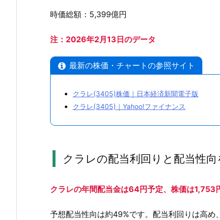
価
時価総額：5,399億円
指
標
注：2026年2月13日のデータ
を
確
最新の株価・チャートの参照サイト
認
2.
クラレ(3405)株価｜日本経済新聞電子版
2.
クラレ(3405)｜Yahoo!ファイナンス
ク
ラ
レ
の
クラレの配当利回りと配当性向
配
当
利
クラレの年間配当金は64円予定、株価は1,753
回
り
予想配当性向は約49%です。配当利回りは高め