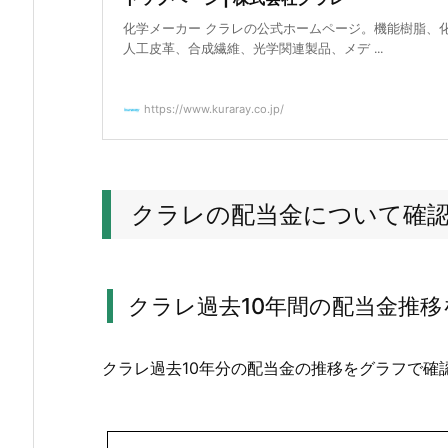
ク
化学メーカー クラレの公式ホームページ。機能樹脂、
ラ
人工皮革、合成繊維、光学関連製品、メデ ...
レ
の
https://www.kuraray.co.jp/
配
当
金
に
クラレの配当金について確
つ
い
て
確
クラレ過去10年間の配当金推移
認
4.
クラレ過去10年分の配当金の推移をグラフで確
1.
ク
ラ