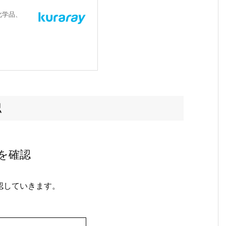
化学品、
認
を確認
認していきます。