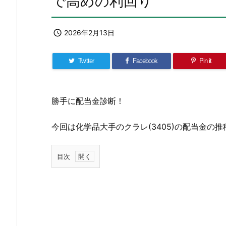
で高めの利回り

2026年2月13日
Twitter
Facebook
Pin it
勝手に配当金診断！
今回は化学品大手のクラレ(3405)の配当金の
目次
1.
ク
ラ
レ
の