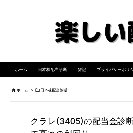
ホーム
日本株配当診断
雑記
プライバシーポリ

ホーム
>

日本株配当診断
クラレ(3405)の配当金