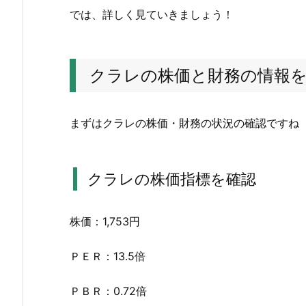
価
では、詳しく見ていきましょう！
と
財
務
クラレの株価と財務の情報
の
情
報
まずはクラレの株価・財務の状況の確認ですね
を
確
認
クラレの株価指標を確認
2.
1.
株価：1,753円
ク
ラ
ＰＥＲ：13.5倍
レ
の
ＰＢＲ：0.72倍
株