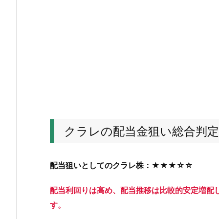
配
当
金
狙
い
総
合
判
定
結
クラレの配当金狙い総合判定
果
2.
ク
配当狙いとしてのクラレ株：★★★☆☆
ラ
レ
配当利回りは高め、配当推移は比較的安定増配
の
す。
株