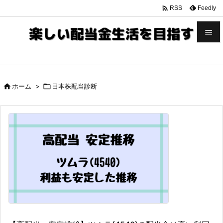

Feedly
RSS


メニュ


ホーム
>

日本株配当診断
サイド

前へ

次へ

検索