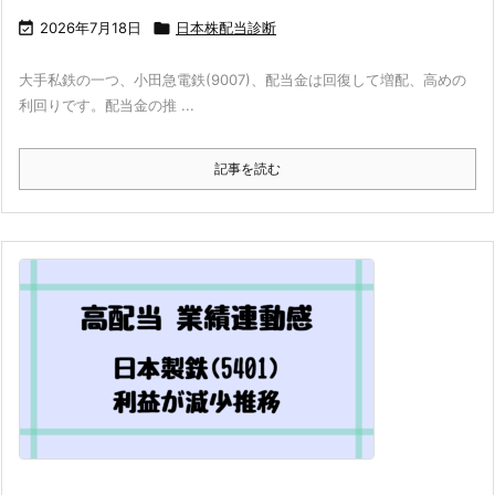

2026年7月18日

日本株配当診断
大手私鉄の一つ、小田急電鉄(9007)、配当金は回復して増配、高めの
利回りです。配当金の推 ...
記事を読む