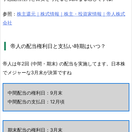
い
つ？
参照：
株主還元｜株式情報｜株主・投資家情報｜帝人株式
4.
会社
4.
帝
人
帝人の配当権利日と支払い時期はいつ？
の
利
帝人は年2回 (中間・期末) の配当を実施してます。日本株
益
でメジャーな3月末が決算ですね
と
株
価
中間配当の権利日：9月末
チ
中間配当の支払日：12月頃
ャ
ー
ト
の
期末配当の権利日：3月末