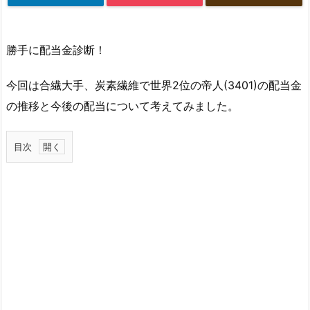
勝手に配当金診断！
今回は合繊大手、炭素繊維で世界2位の帝人(3401)の配当金
の推移と今後の配当について考えてみました。
目次
1.
帝
人
の
配
当
金
狙
い