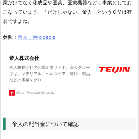
業だけでなく化成品や医薬、医療機器なども事業としてお
認
こなっています。「だけじゃない、帝人」というＣＭは有
4.
名ですよね。
1.
帝
参照：
帝人｜Wikipedia
人
の
過
帝人株式会社
去
帝人株式会社の公式企業サイト。帝人グルー
1
プは、マテリアル、ヘルスケア、繊維・製品
0
などの事業をグロ ...
年
https://www.teijin.co.jp/
分
の
配
当
帝人の配当金について確認
金
推