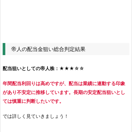
総
合
判
定
結
果
帝人の配当金狙い総合判定結果
2.
帝
配当狙いとしての帝人株：★★★☆☆
人
の
年間配当利回りは高めですが、配当は業績に連動する印象
株
があり不安定に推移しています。長期の安定配当狙いとし
価
指
ては慎重に判断したいです。
標
では詳しく見ていきましょう！
と
財
務