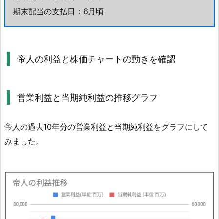
動
期末配当の支払日：6月頃
き
を
確
認
帝人の利益と株価チャートの動きを確認
4.
5.
営
営業利益と当期純利益の推移グラフ
業
利
帝人の過去10年分の営業利益と当期純利益をグラフにして
益
みました。
と
当
期
純
利
益