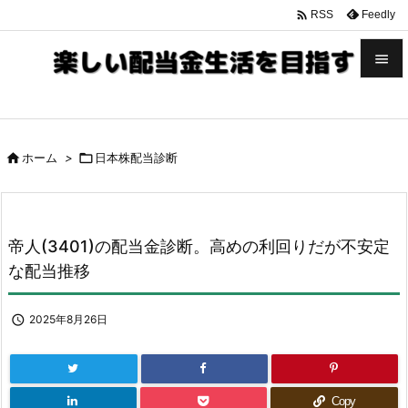

Feedly
RSS


メニュ


ホーム
>

日本株配当診断
サイド

前へ

帝人(3401)の配当金診断。高めの利回りだが不安定
次へ
な配当推移

検索

2025年8月26日
Copy