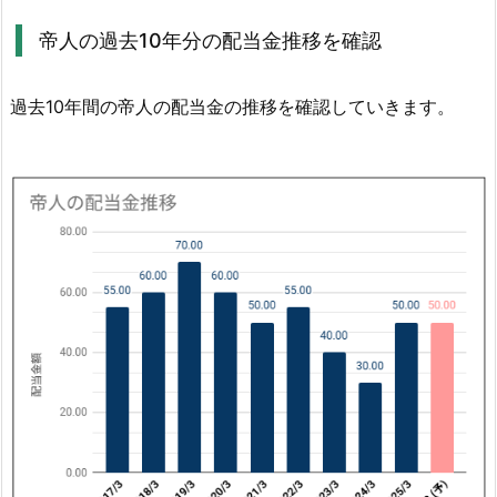
移
帝人の過去10年分の配当金推移を確認
を
確
認
過去10年間の帝人の配当金の推移を確認していきます。
4.
2.
帝
人
の
配
当
方
針
に
つ
い
て