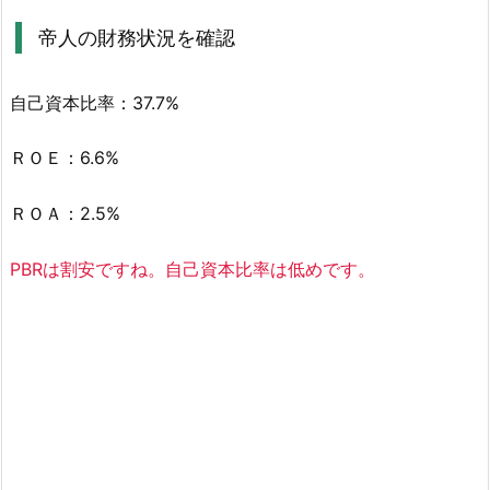
認
帝人の財務状況を確認
2.
3.
自己資本比率：37.7%
帝
人
ＲＯＥ：6.6%
の
財
ＲＯＡ：2.5%
務
状
PBRは割安ですね。自己資本比率は低めです。
況
を
確
認
3.
帝
人
(3