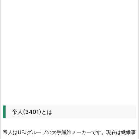
4
0
1)
と
は
4.
帝
人
の
配
当
金
に
帝人(3401)とは
つ
い
て
帝人はUFJグループの大手繊維メーカーです。現在は繊維事
確