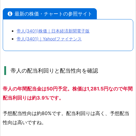
2.
最新の株価・チャートの参照サイト
2.
帝
人
帝人(3401)株価｜日本経済新聞電子版
の
帝人(3401)｜Yahoo!ファイナンス
配
当
利
帝人の配当利回りと配当性向を確認
回
り
と
帝人の年間配当金は50円予定。株価は1,281.5円なので年間
配
配当利回りは約3.9%です。
当
性
予想配当性向は約80%です。配当利回りは高く、予想配当
向
性向は高いですね。
を
確