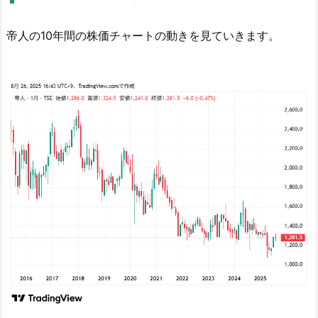
を
確
帝人の10年間の株価チャートの動きを見ていきます。
認