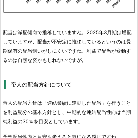
4.
3.
帝
人
配当は減配傾向で推移していますね。2025年3月期は増配
の
していますが、配当が不安定に推移しているというのは長
配
期保有の配当狙いがしにくいですね。利益で配当が変動す
当
るのは自然な姿かもしれないですが。
権
利
日
帝人の配当方針について
と
支
払
帝人の配当方針は「連結業績に連動した配当」を行うこと
い
を利益配分の基本方針とし、中期的な連結配当性向は当期
時
純利益の30％を目安としています。
期
は
予想配当性向と目安を考えると気になる感じですね。