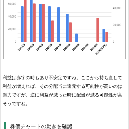
の
推
移
グ
ラ
フ
4.
6.
株
価
利益は赤字の時もあり不安定ですね。ここから持ち直して
チ
ャ
利益が増えれば、その分配当に還元する可能性が高いのは
ー
魅力ですが、逆に利益が減った時に配当が減る可能性が高
ト
そうですね。
の
動
き
株価チャートの動きを確認