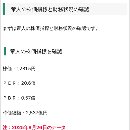
状
帝人の株価指標と財務状況の確認
況
の
まずは帝人の株価指標と財務状況の確認です。
確
認
2.
帝人の株価指標を確認
1.
帝
人
株価：1,281.5円
の
株
ＰＥＲ：20.6倍
価
ＰＢＲ：0.57倍
指
標
時価総額：2,537億円
を
確
注：2025年8月26日のデータ
認